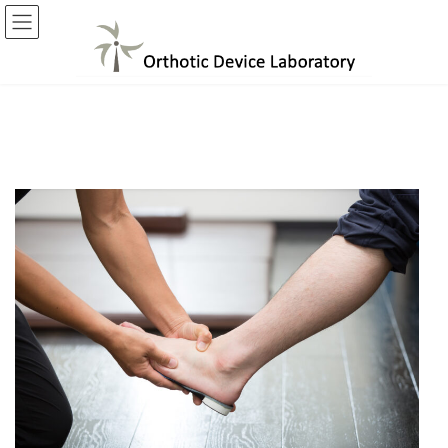
コ
ナ
ン
ビ
テ
ゲ
ン
ー
ツ
シ
へ
ョ
ス
ン
キ
に
ッ
移
プ
動